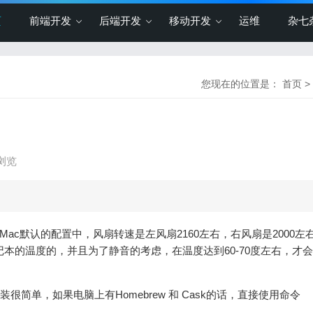
页
前端开发
后端开发
移动开发
运维
杂七
您现在的位置是：
首页
>
次浏览
件，在Mac默认的配置中，风扇转速是左风扇2160左右，右风扇是2000左
本的温度的，并且为了静音的考虑，在温度达到60-70度左右，才
安装很简单，如果电脑上有Homebrew 和 Cask的话，直接使用命令