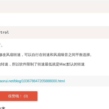
ntrol
了。
中手动修改风扇转速，可以自行在转速和风扇噪音之间平衡选择。
转速，所以软件限制了转速最低就是Mac默认的转速
caorui.net/blog/103678647205888000.html
很赞哦！ (0)
决方案