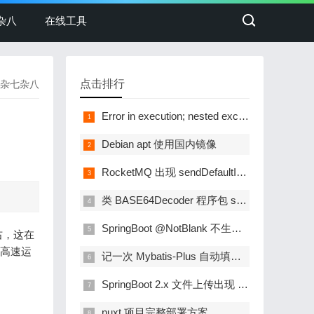
杂八
在线工具
点击排行
杂七杂八
Error in execution; nested exception is io.lettuce.core.RedisCommandExecutionException: ERR DISABLE You can't write or read against a disable instance
Debian apt 使用国内镜像
RocketMQ 出现 sendDefaultImpl call timeout 问题
类 BASE64Decoder 程序包 sun.misc 找不到符号
SpringBoot @NotBlank 不生效问题
右，这在
会高速运
记一次 Mybatis-Plus 自动填充无效问题解决
SpringBoot 2.x 文件上传出现 The field file exceeds its maximum permitted size of 1048576 bytes
nuxt 项目完整部署方案