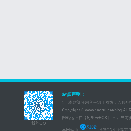
站点声明：
1、本站部分内容来源于网络，若侵犯
Copyright ©
www.caorui.net/blog
All
网站运行在
【阿里云ECS】
上， 当前页面
我的QQ
本网站由
提供CDN加速/云