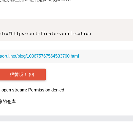
/dio#https-certificate-verification
caorui.net/blog/103675767564533760.html
很赞哦！ (0)
 open stream: Permission denied
净的仓库