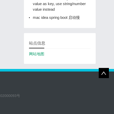
value as key, use string/number
value instead
mac idea spring boot 启动慢
站点信息
网站地图
02000093号