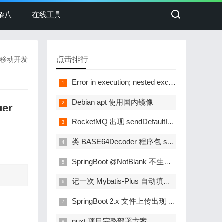
杂八
在线工具
点击排行
移动开发
Error in execution; nested exception is io.lettuce.core.RedisCommandExecutionException: ERR DISABLE You can't write or read against a disable instance
Debian apt 使用国内镜像
er
RocketMQ 出现 sendDefaultImpl call timeout 问题
类 BASE64Decoder 程序包 sun.misc 找不到符号
SpringBoot @NotBlank 不生效问题
记一次 Mybatis-Plus 自动填充无效问题解决
SpringBoot 2.x 文件上传出现 The field file exceeds its maximum permitted size of 1048576 bytes
nuxt 项目完整部署方案