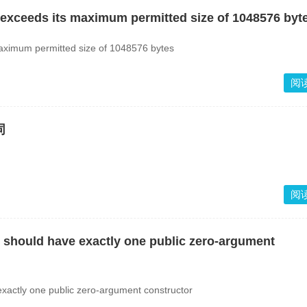
xceeds its maximum permitted size of 1048576 byt
ximum permitted size of 1048576 bytes
阅
同
阅
uld have exactly one public zero-argument
ly one public zero-argument constructor