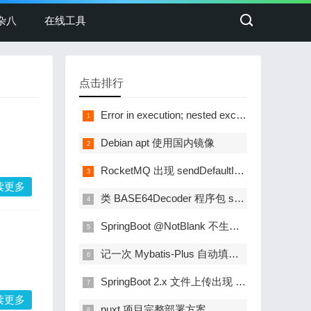
杂八
在线工具
点击排行
Error in execution; nested exception is io.lettuce.core.RedisCommandExecutionException: ERR DISABLE You can't write or read against a disable instance
Debian apt 使用国内镜像
RocketMQ 出现 sendDefaultImpl call timeout 问题
读更多
类 BASE64Decoder 程序包 sun.misc 找不到符号
SpringBoot @NotBlank 不生效问题
记一次 Mybatis-Plus 自动填充无效问题解决
SpringBoot 2.x 文件上传出现 The field file exceeds its maximum permitted size of 1048576 bytes
读更多
nuxt 项目完整部署方案