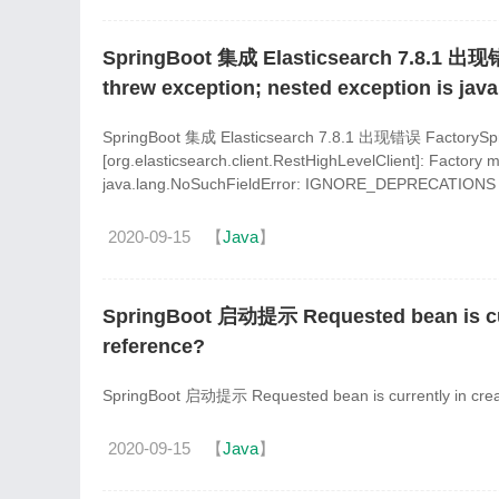
SpringBoot 集成 Elasticsearch 7.8.1 出现错误
threw exception; nested exception is 
SpringBoot 集成 Elasticsearch 7.8.1 出现错误 FactorySpri
[org.elasticsearch.client.RestHighLevelClient]: Factory 
java.lang.NoSuchFieldError: IGNORE_DEPRECATIONS meth
java.lang.NoSuchFieldError: IGNORE_DEPRECATIONS
2020-09-15
【
Java
】
SpringBoot 启动提示 Requested bean is curre
reference?
SpringBoot 启动提示 Requested bean is currently in creati
2020-09-15
【
Java
】