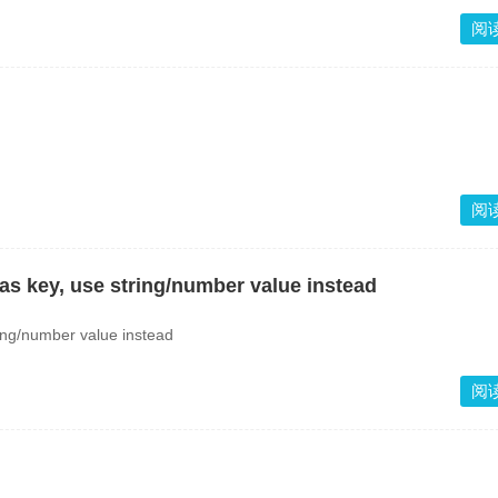
阅
阅
as key, use string/number value instead
ing/number value instead
阅