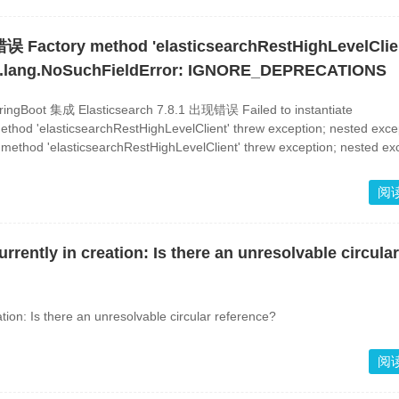
 Factory method 'elasticsearchRestHighLevelClie
java.lang.NoSuchFieldError: IGNORE_DEPRECATIONS
ngBoot 集成 Elasticsearch 7.8.1 出现错误 Failed to instantiate
method 'elasticsearchRestHighLevelClient' threw exception; nested excep
od 'elasticsearchRestHighLevelClient' threw exception; nested exc
阅
ntly in creation: Is there an unresolvable circular
on: Is there an unresolvable circular reference?
阅